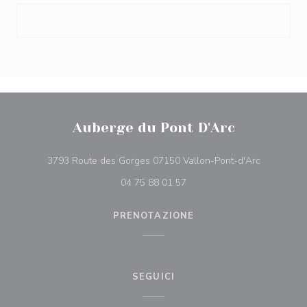
Auberge du Pont D'Arc
((apre una 
3793 Route des Gorges 07150 Vallon-Pont-d'Arc
04 75 88 01 57
PRENOTAZIONE
SEGUICI