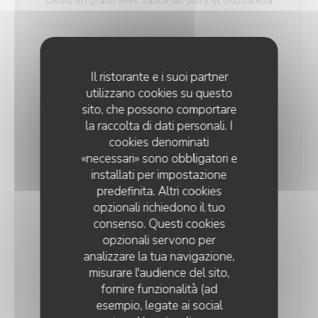
Oeufs en gratin avec sauce au curry et mozzarella
Pavé de saumon sauce curry
Il ristorante e i suoi partner
utilizzano cookies su questo
Truite façon meunière
sito, che possono comportare
la raccolta di dati personali. I
cookies denominati
Gambas grillées
«necessari» sono obbligatori e
installati per impostazione
predefinita. Altri cookies
opzionali richiedono il tuo
CÔTÉ PÂTES
consenso. Questi cookies
opzionali servono per
analizzare la tua navigazione,
Tagliatelles fraîches à la crème de
misurare l'audience del sito,
fornire funzionalità (ad
truffe
esempio, legate ai social