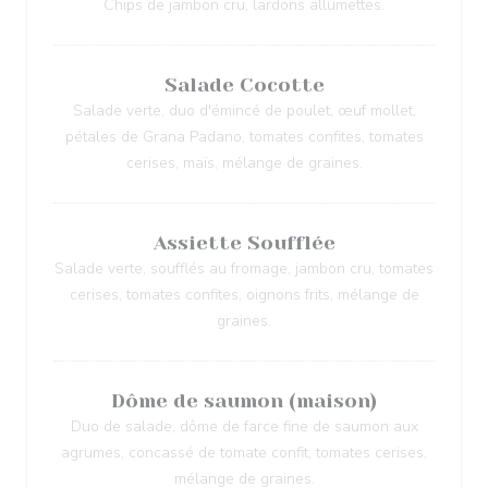
Chips de jambon cru, lardons allumettes.
Salade Cocotte
Salade verte, duo d'émincé de poulet, œuf mollet,
pétales de Grana Padano, tomates confites, tomates
cerises, maïs, mélange de graines.
Assiette Soufflée
Salade verte, soufflés au fromage, jambon cru, tomates
cerises, tomates confites, oignons frits, mélange de
graines.
Dôme de saumon (maison)
Duo de salade, dôme de farce fine de saumon aux
agrumes, concassé de tomate confit, tomates cerises,
mélange de graines.