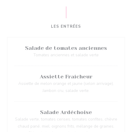
LES ENTRÉES
Salade de tomates anciennes
Tomates anciennes et salade verte
Assiette Fraîcheur
Assiette de melon orange et jaune (selon arrivage),
Jambon cru, salade verte.
Salade Ardéchoise
Salade verte, tomates cerises, tomates confites, chèvre
chaud pané, miel, oignons frits, mélange de graines,