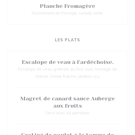
Planche Fromagère
Assortiment de fromage, salade verte.
LES PLATS
Escalope de veau à l'ardéchoise.
Escalope de veau gratinée au four avec fromage de
chèvre, crème fraîche, jambon cru.
Magret de canard sauce Auberge
aux fruits
Servi avec sa garniture.