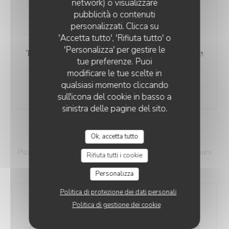
network) o visualizzare
AUBERGE DU PONT D'ARC
pubblicità o contenuti
Tagliatelles fraîches au roquefort
personalizzati. Clicca su
'Accetta tutto', 'Rifiuta tutto' o
'Personalizza' per gestire le
Tagliatelles fraîches à la bolognaise
tue preferenze. Puoi
modificare le tue scelte in
qualsiasi momento cliccando
Lasagnes au four
sull'icona del cookie in basso a
sinistra delle pagine del sito.
MENUS ENFANTS
Ok, accetta tutto
Pizzas au feu de bois sur place ou à emporter tous les jours
Rifiuta tutti i cookie
sauf dimanche. De 12h à 22h
Personalizza
Politica di protezione dei dati personali
Aiguillettes de poulet panées-
Politica di gestione dei cookie
frites-salade
Avec un sirop parfum au choix et une boule de glace