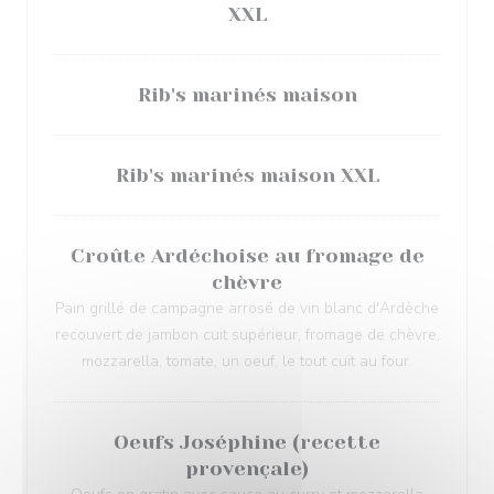
XXL
Rib's marinés maison
Rib's marinés maison XXL
Croûte Ardéchoise au fromage de
chèvre
Pain grillé de campagne arrosé de vin blanc d'Ardèche
recouvert de jambon cuit supérieur, fromage de chèvre,
mozzarella, tomate, un oeuf. le tout cuit au four.
Oeufs Joséphine (recette
provençale)