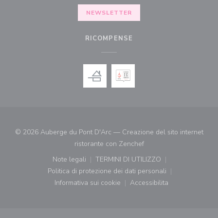
NEWSLETTER
RICOMPENSE
© 2026 Auberge du Pont D'Arc — Creazione del sito internet
((apre una nuova finestr
ristorante con
Zenchef
Note legali
TERMINI DI UTILIZZO
((apre una nuova finestra))
((apre una nuova finestra))
Politica di protezione dei dati personali
((apre una nuova finestra))
Informativa sui cookie
Accessibilita
((apre una nuova finestra))
((apre una nuova finest