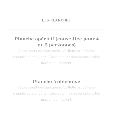
LES PLANCHES
Planche apéritif (conseillée pour 4
ou 5 personnes)
Assortiment de charcuterie, Caillette ardéchoise
chaude, salade verte, Cake salé maison ou tarte salée
maison du moment.
Planche Ardéchoise
Assortiment de charcuterie, Caillette ardéchoise
chaude, salade verte, Cake salé maison ou tarte salée
maison du moment.