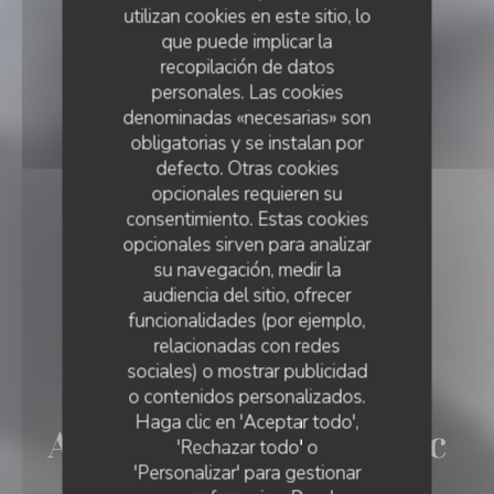
utilizan cookies en este sitio, lo
que puede implicar la
recopilación de datos
personales. Las cookies
denominadas «necesarias» son
obligatorias y se instalan por
defecto. Otras cookies
opcionales requieren su
consentimiento. Estas cookies
opcionales sirven para analizar
su navegación, medir la
audiencia del sitio, ofrecer
funcionalidades (por ejemplo,
relacionadas con redes
sociales) o mostrar publicidad
HELADERÍA
o contenidos personalizados.
AUBERGE DU PONT D'ARC
Haga clic en 'Aceptar todo',
Auberge du Pont D'Arc
'Rechazar todo' o
'Personalizar' para gestionar