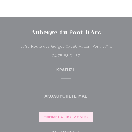
Auberge du Pont D'Arc
((ανοίγει 
3793 Route des Gorges 07150 Vallon-Pont-d'Arc
04 75 88 01 57
ΚΡΆΤΗΣΗ
ΑΚΟΛΟΥΘΉΣΤΕ ΜΑΣ
ΕΝΗΜΕΡΩΤΙΚΌ ΔΕΛΤΊΟ