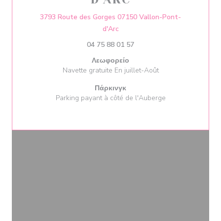
3793 Route des Gorges 07150 Vallon-Pont-
((ανοίγει σε νέο παράθυρο))
d'Arc
04 75 88 01 57
Λεωφορείο
Navette gratuite En juillet-Août
Πάρκινγκ
Parking payant à côté de l'Auberge